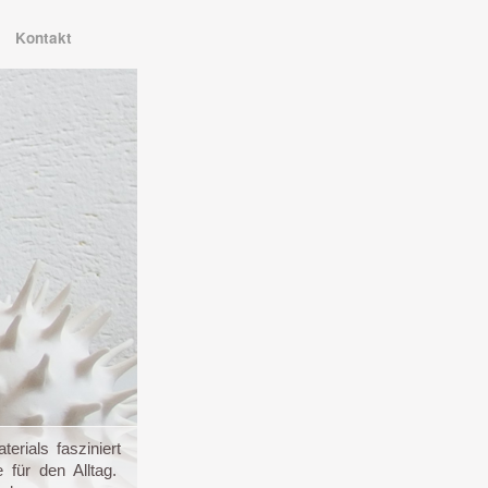
Kontakt
erials fasziniert
 für den Alltag.